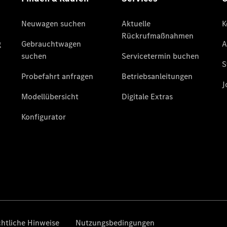
Übersicht
140 Jahre
Innovation
Mercedes-
Benz
Store
Neuwagenangebote
Best Deal
Leasing
Privatkunden
Leasing
Gewerbekunden
Finanzierung