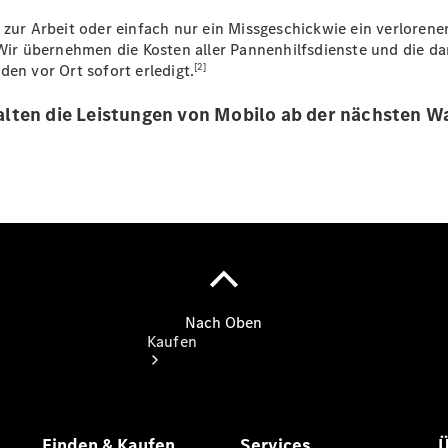
buchen
Probefahrt
zur Arbeit oder einfach nur ein Missgeschickwie ein verlorener
vereinbaren
 übernehmen die Kosten aller Pannenhilfsdienste und die dami
Konfigurator
[2]
den vor Ort sofort erledigt.
Modellübersicht
Tel: +49 421
alten die Leistungen von Mobilo ab der nächsten Wa
4681 0
Kaufen