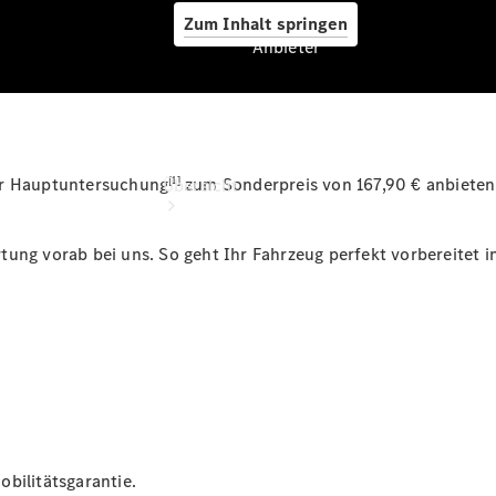
Zum Inhalt springen
Anbieter
Anbieter
[1]
er Hauptuntersuchung
zum Sonderpreis von 167,90 € anbieten
Übersicht
ung vorab bei uns. So geht Ihr Fahrzeug perfekt vorbereitet i
Startseite
Ansprechpartner
finden
Beratung
vereinbaren
Servicetermin
bilitätsgarantie.