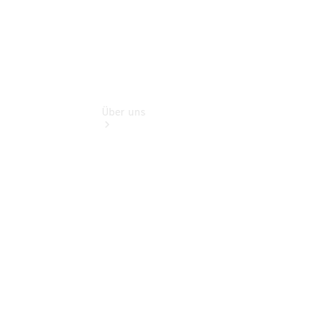
Über uns
Übersicht
Transparenz zum
Bewerbungsprozess
Nachhaltigkeit
Kontakt