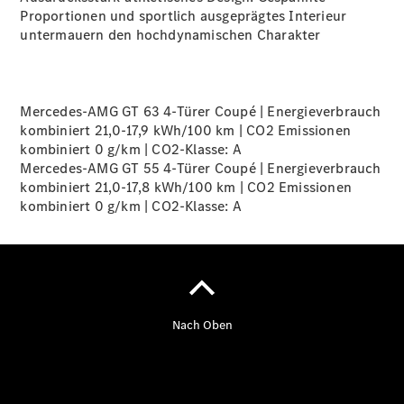
Proportionen und sportlich ausgeprägtes Interieur
untermauern den hochdynamischen Charakter
Übersicht
140 Jahre
Innovation
Mercedes-
Mercedes-AMG GT 63 4-Türer Coupé | Energieverbrauch
Benz
kombiniert 21,0-17,9 kWh/100 km | CO2 Emissionen
Store
kombiniert 0 g/km | CO2-Klasse:
A
Neuwagenangebote
Mercedes-AMG GT 55 4-Türer Coupé | Energieverbrauch
kombiniert 21,0-17,8 kWh/100 km | CO2 Emissionen
kombiniert 0 g/km | CO2-Klasse:
A
Best Deal
Leasing
Privatkunden
Leasing
Gewerbekunden
Finanzierung