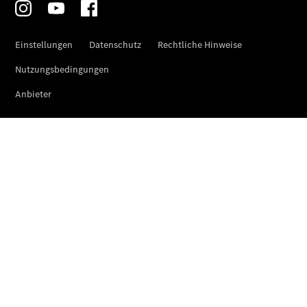
CLA
EQE
Limousine -
elektrisch
EQS
Limousine -
elektrisch
C-Klasse
Limousine
C-Klasse
Limousine -
elektrisch
E-Klasse
Limousine
S-Klasse
Limousine
S-Klasse
Lang
Mercedes-
Maybach S-
Klasse