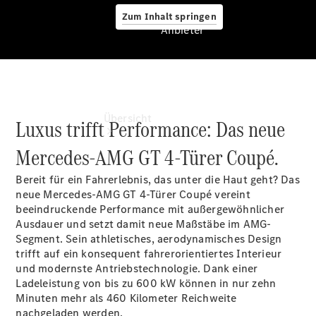
Zum Inhalt springen
Anbieter
Anbieter
Übersicht
Luxus trifft Performance: Das neue
Mercedes-AMG GT 4-Türer Coupé.
Bereit für ein Fahrerlebnis, das unter die Haut geht? Das
neue Mercedes-AMG GT 4-Türer Coupé vereint
beeindruckende Performance mit außergewöhnlicher
Ausdauer und setzt damit neue Maßstäbe im AMG-
Startseite
Segment. Sein athletisches, aerodynamisches Design
Ansprechpartner
trifft auf ein konsequent fahrerorientiertes Interieur
finden
und modernste Antriebstechnologie. Dank einer
Beratung
Ladeleistung von bis zu 600 kW können in nur zehn
vereinbaren
Minuten mehr als 460 Kilometer Reichweite
Servicetermin
nachgeladen werden.