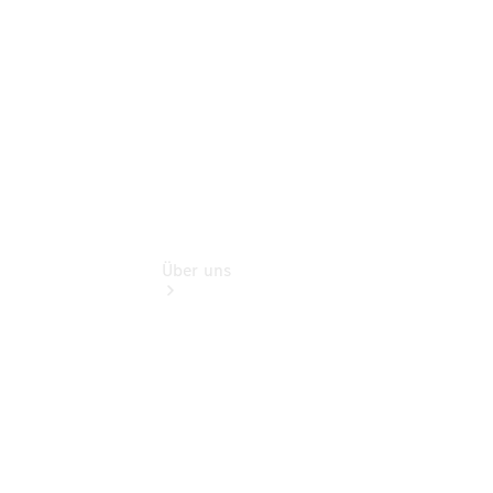
Flotten- und
Geschäftskunden
Über uns
Übersicht
Transparenz zum