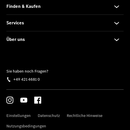
Privatkunden
Finanzierung
Gewerbekunden
Kurzfristig
verfügbare
Angebote
Taxi
V-Klasse
V-Klasse
Marco Polo
Limousinen
Der
elektrische
CLA mit EQ-
Technologie
Der neue