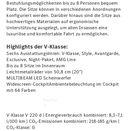
buchen
Bestuhlungsmöglichkeiten bis zu 8 Personen bequem
Probefahrt
Platz. Die Sitze können in verschiedenen Anordnungen
vereinbaren
konfiguriert werden. Darüber hinaus sind die Sitze aus
Konfigurator
hochwertigen Materialien auf ergonomische
Modellübersicht
Unterstützung ausgelegt, um allen Insassen eine
Tel: +49 421
luxuriöse und komfortable Fahrt zu ermöglichen.
4681 0
Highlights der V-Klasse:
Sechs Ausstattungslinien: V-Klasse, Style, Avantgarde,
Exclusive, Night-Paket, AMG Line
Bis zu 8 Sitze im Innenraum
Leichtmetallräder von 50,8 cm
(20")
MULTIBEAM LED
Scheinwerfer
Widescreen-CockpitAmbientebeleuchtung im Cockpit
mit 64
Farben
Kaufen
V-Klasse V 220 d | Energieverbrauch kombiniert: 8,3–7,1
l/100 km | CO₂-Emissionen kombiniert: 218-185 g/km |
CO₂-Klasse:
G