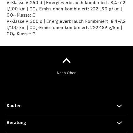
V-Klasse V 250 d | Energieverbrauch kombiniert: 8,4–7,2
l/100 km | CO₂-Emissionen kombiniert: 222-190 g/km |
CO₂-Klasse:
G
Übersicht
V-Klasse V 300 d | Energieverbrauch kombiniert: 8,4–7,2
140 Jahre
l/100 km | CO₂-Emissionen kombiniert: 222-189 g/km |
Innovation
CO₂-Klasse:
G
Mercedes-
Benz
Store
Neuwagenangebote
Best Deal
Leasing
Privatkunden
Leasing
Gewerbekunden
Finanzierung