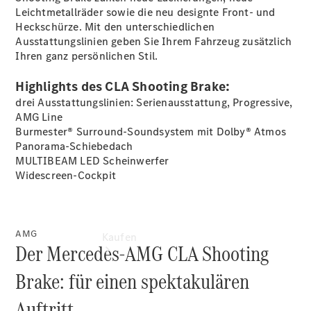
buchen
Leichtmetallräder sowie die neu designte Front- und
Probefahrt
Heckschürze. Mit den unterschiedlichen
vereinbaren
Ausstattungslinien geben Sie Ihrem Fahrzeug zusätzlich
Konfigurator
Ihren ganz persönlichen Stil.
Modellübersicht
Tel: +49 421
Highlights des CLA Shooting Brake:
4681 0
drei Ausstattungslinien: Serienausstattung, Progressive,
AMG Line
Burmester® Surround-Soundsystem mit Dolby®
Atmos
Panorama-Schiebedach
MULTIBEAM LED
Scheinwerfer
Widescreen-Cockpit
AMG
Kaufen
Der Mercedes-AMG CLA Shooting
Brake: für einen spektakulären
Auftritt.