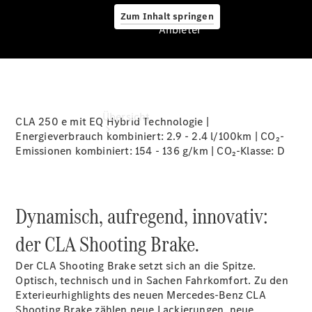
Zum Inhalt springen
Anbieter
Anbieter
Übersicht
CLA 250 e mit EQ Hybrid Technologie |
Energieverbrauch kombiniert: 2.9 - 2.4 l/100km | CO₂-
Emissionen kombiniert: 154 - 136 g/km | CO₂-Klasse:
D
Dynamisch, aufregend, innovativ:
Startseite
der CLA Shooting Brake.
Ansprechpartner
finden
Der CLA Shooting Brake setzt sich an die Spitze.
Beratung
Optisch, technisch und in Sachen Fahrkomfort. Zu den
vereinbaren
Exterieurhighlights des neuen Mercedes-Benz CLA
Servicetermin
Shooting Brake zählen neue Lackierungen, neue