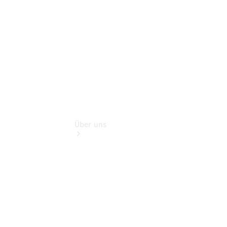
Flotten- und
Geschäftskunden
Über uns
Übersicht
Transparenz zum