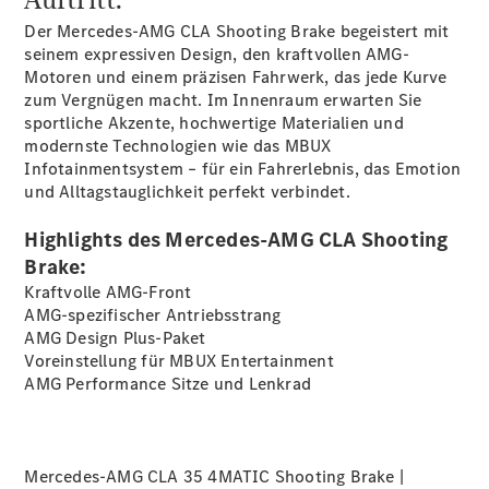
Der Mercedes-AMG CLA Shooting Brake begeistert mit
seinem expressiven Design, den kraftvollen AMG-
Übersicht
Motoren und einem präzisen Fahrwerk, das jede Kurve
140 Jahre
zum Vergnügen macht. Im Innenraum erwarten Sie
Innovation
sportliche Akzente, hochwertige Materialien und
Mercedes-
modernste Technologien wie das MBUX
Benz
Infotainmentsystem – für ein Fahrerlebnis, das Emotion
Store
und Alltagstauglichkeit perfekt verbindet.
Neuwagenangebote
Highlights des Mercedes-AMG CLA Shooting
Brake:
Kraftvolle AMG-Front
AMG-spezifischer Antriebsstrang
AMG Design
Plus-Paket
Best Deal
Voreinstellung für MBUX
Entertainment
Leasing
AMG Performance Sitze und
Lenkrad
Privatkunden
Leasing
Gewerbekunden
Finanzierung
Mercedes-AMG CLA 35 4MATIC Shooting Brake |