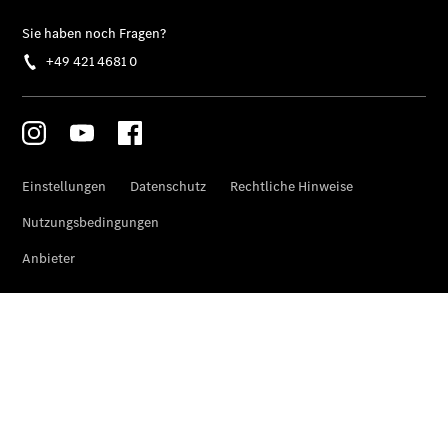
Übersicht
140 Jahre
Innovation
Mercedes-
Benz
Store
Neuwagenangebote
Best Deal
Leasing
Privatkunden
Leasing
Gewerbekunden
Finanzierung