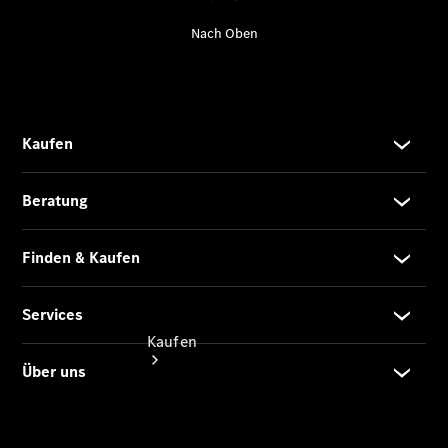
buchen
Probefahrt
vereinbaren
Konfigurator
Modellübersicht
Tel: +49 421
4681 0
Kaufen