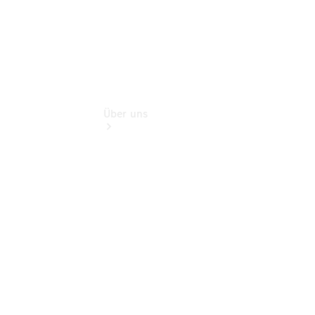
Über uns
Übersicht
Transparenz zum
Bewerbungsprozess
Nachhaltigkeit
Kontakt