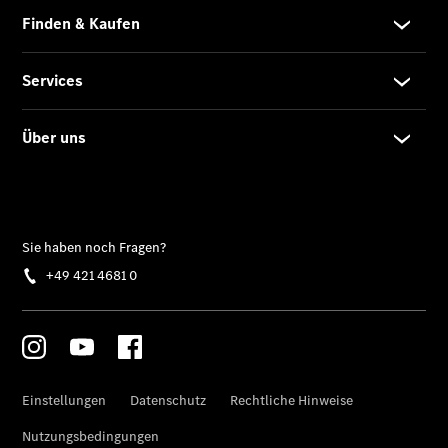
EQS SUV –
elektrisch
Der neue
GLB
Der neue
GLB –
elektrisch
Der neue
GLC SUV –
elektrisch
GLC SUV
GLC Coupé
GLE SUV
GLE Coupé
GLS
Mercedes-
Maybach
GLS
G-Klasse
T-Modelle
/ Kombis