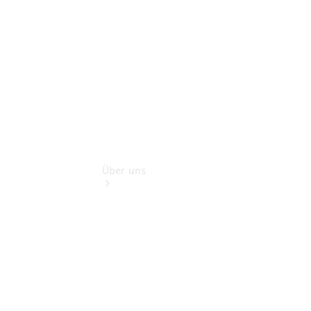
Flotten- und
Geschäftskunden
Über uns
Übersicht
Transparenz zum