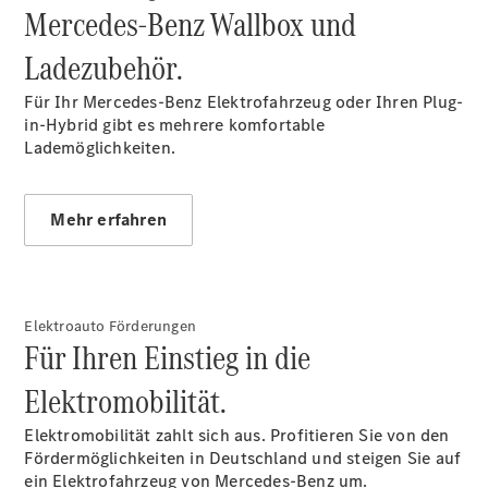
Mercedes-Benz Wallbox und
CLA
EQE
Ladezubehör.
Limousine -
elektrisch
Für Ihr Mercedes-Benz Elektrofahrzeug oder Ihren Plug-
EQS
in-Hybrid gibt es mehrere komfortable
Limousine -
Lademöglichkeiten.
elektrisch
C-Klasse
Limousine
Mehr erfahren
C-Klasse
Limousine -
elektrisch
E-Klasse
Limousine
Elektroauto Förderungen
S-Klasse
Für Ihren Einstieg in die
Limousine
S-Klasse
Elektromobilität.
Lang
Mercedes-
Elektromobilität zahlt sich aus. Profitieren Sie von den
Maybach S-
Fördermöglichkeiten in Deutschland und steigen Sie auf
Klasse
ein Elektrofahrzeug von Mercedes-Benz um.