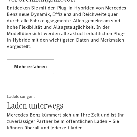
Entdecken Sie mit den Plug-in-Hybriden von Mercedes-
Benz neue Dynamik, Effizienz und Reichweite quer
Übersicht
durch alle Fahrzeugsegmente. Allen gemeinsam sind
140 Jahre
hohe Flexibilität und Alltagstauglichkeit. In der
Innovation
Modellübersicht werden alle aktuell erhältlichen Plug-
Mercedes-
in-Hybride mit den wichtigsten Daten und Merkmalen
Benz
vorgestellt.
Store
Neuwagenangebote
Mehr erfahren
Ladelösungen.
Best Deal
Laden unterwegs
Leasing
Privatkunden
Mercedes-Benz kümmert sich um Ihre Zeit und ist Ihr
Leasing
zuverlässiger Partner beim öffentlichen Laden – Sie
Gewerbekunden
können überall und jederzeit laden.
Finanzierung