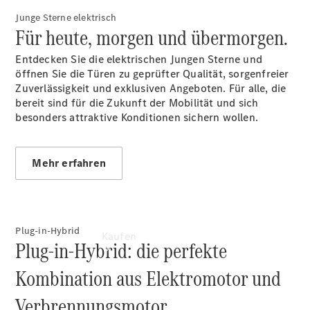
buchen
Junge Sterne elektrisch
Probefahrt
Für heute, morgen und übermorgen.
vereinbaren
Konfigurator
Entdecken Sie die elektrischen Jungen Sterne und
Modellübersicht
öffnen Sie die Türen zu geprüfter Qualität, sorgenfreier
Tel: +49 421
Zuverlässigkeit und exklusiven Angeboten. Für alle, die
4681 0
bereit sind für die Zukunft der Mobilität und sich
besonders attraktive Konditionen sichern wollen.
Mehr erfahren
Plug-in-Hybrid
Kaufen
Plug-in-Hybrid: die perfekte
Kombination aus Elektromotor und
Verbrennungsmotor.