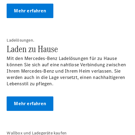
Privatkunden
Finanzierung
Mehr erfahren
Gewerbekunden
Kurzfristig
verfügbare
Angebote
Taxi
Ladelösungen.
V-Klasse
Laden zu Hause
V-Klasse
Marco Polo
Mit den Mercedes-Benz Ladelösungen für zu Hause
Limousinen
können Sie sich auf eine nahtlose Verbindung zwischen
Ihrem Mercedes-Benz und Ihrem Heim verlassen. Sie
werden auch in die Lage versetzt, einen nachhaltigeren
Lebensstil zu pflegen.
Mehr erfahren
Der
elektrische
CLA mit EQ-
Technologie
Wallbox und Ladegeräte kaufen
Der neue