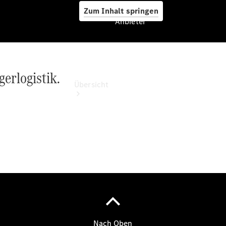
Zum Inhalt springen
Anbieter
Anbieter
erlogistik.
Übersicht
Startseite
Ansprechpartner
finden
Beratung
vereinbaren
Servicetermin