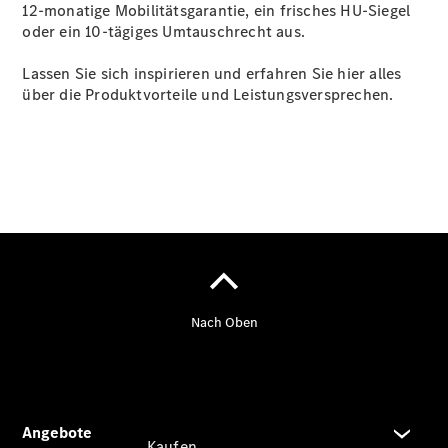
Konfigurator
12-monatige Mobilitätsgarantie, ein frisches HU-Siegel
Kontakt
oder ein 10-tägiges Umtauschrecht aus.
Probefahrt
vereinbaren
Lassen Sie sich inspirieren und erfahren Sie hier alles
Ansprechpartner
über die Produktvorteile und Leistungsversprechen.
finden
Beratung
vereinbaren
Servicetermin
vereinbaren
Tel: +49 421
4681 0
Kaufen