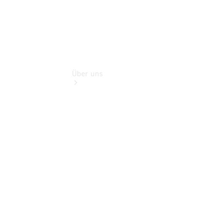
Über uns
Übersicht
Informationen
zu Ihrem
neuen
Transporter
Jobs &
Karriere